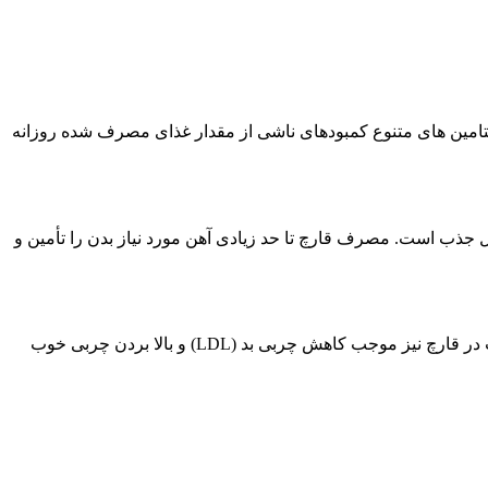
 ویتامین های متنوع کمبودهای ناشی از مقدار غذای مصرف شده روزانه
مان مفیدی در بیماری کم خونی باشد. حدود 90 درصد آهن موجود در قارچ قابل جذب است. مصرف قارچ تا حد زیادی آهن مورد نیاز بدن را تأمین و
قارچ به دلیل داشتن سدیم و پتاسیم به طور همزمان اثر بالایی در تنظیم فشار خون و در نتیجه سلامت قلب دارد. وجود پروتئین های کم چرب در قارچ نیز موجب کاهش چربی بد (LDL) و بالا بردن چربی خوب