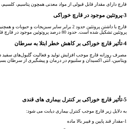
قارچ دارای مقدار قابل قبولی از مواد معدنی همچون پتاسیم، کلسیم، سل
3-پروتئین موجود در قارچ خوراکی
پروتئین تشکیل شده است. حدود 80 درصد پروتوئین موجود در قارچ قابل هضم برای انسان می باشد. بنابراین مصرف این محصول گیاهی می تواند نیاز بدن به بیشتر اسید آمینه های مورد نیاز را برطرف سازد.
4-
تأثیر قارچ خوراکی بر کاهش خطر ابتلا به سرطان
مصرف روزانه قارچ موجب افزایش تولید و فعالیت گلبول‌های سفید د
ویتامین، آنتی اکسیدان و سلنیوم در درمان و پیشگیری از سرطان بسیا
5-تأثیر قارچ خوراکی بر کنترل بیماری های قندی
به دلایل زیر قارچ موجب کنترل بیماری دیابت می شود:
1-مقدار قند پایین و فیبر بالا ماده