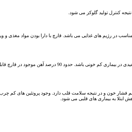
ار مناسب در رژیم های غذایی می باشد. قارچ با دارا بودن مواد مغذی و
قارچ به دلیل داشتن آهن، ویتامین های گروه B و C می تواند در