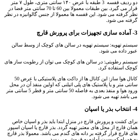
دو ردیف قفسه 3 طبقه با عرض ۱۴۰ سانتی متری، طول ۷ متر
قرار می گیرد. بین طبقات معمولا بین 60 تا 70 سانتی متر فضا در
نظر گرفته می شود. این قفسه ها معمولا از جنس گالوانیزه در نظر
گرفته می شود.
3- آماده سازی تجهیزات برای پرورش قارچ
سیستم تهویه: سیستم تهویه در سالن های کوچک از وسط سالن
عبور داده می شود.
سیستم رطوبتی: در سالن های کوچک می توان از رطوبت ساز های
کوچک استفاده کرد.
کانال هوا ساز: این کانال ها از داکت های پلاستیکی با عرض 50
سانتی متر و یا پلاستیک های پلی اتیلنی که اولین منفذ آن در محل
ورود هوا و منفذ بعدی به فاصله 50 سانتی متر و قطر 5 سانتی متر
می باشد تهیه می شود.
4- انتخاب بذر یا اسپان
برای کشت و پرورش قارچ در منزل ابتدا باید بذر و اسپان خاص
همان قارچ از محل های معتبر تهیه گردد. بذر قارچ یا اسپان اسپور
های قارچ قرار گرفته بر دانه های گندم می باشد. معمولا بذر قارچ
به همراه کمپوست آماده به فروش می رسد.