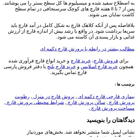
به اصطلاح سفید شده و میسیلیوم ها کل سطح بستر را می پوشانند.
پس از 7 تا 8 هفته قارچ های کوچک سرسنجافی در تمام سطح
کاشت نمایان می شوند.
بلافاصله پس از آنکه کلاهک قارچ به شکل کامل در آمد قارچ باید
سریعا برداشت شود. در واقع با رشد بیش از اندازه قارچ از ارزش
غذایی و بازار پسندی آن کاسته می شود.
مطالب بیشتر در رابطه با پرورش قارچ دکمه ای
برای
فروش قارچ
،
خرید قارچ
و خرید انواع قارچ فرآوری شده
همچون
خرید قارچ اسلایس
و
خرید قارچ بلنچ
با دفتر فروش پارسی
قارچ تماس بگیرید.
برچسب ها :
بیماری قارچی قارچ دکمه ای
,
پروش قارچ در منزل
,
رطوبت
پرورش قارچ
,
سالن پرورش قارچ
,
شزایط محیطی پرورش قارچ
,
مساحت پرورش قارچ
,
دیدگاهتان را بنویسید
نشانی ایمیل شما منتشر نخواهد شد.
بخش‌های موردنیاز