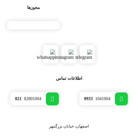
موجود در کود مرغی 50 درصد باشد در هر تن کود مرغی: 20 کیلوگرم
مجوزها
ازت، 13 کیلوگرم پتاسیم، 25کیلوگرم فسفر و 42 کیلوگرم آهک و منیزیم
موجود است.
3- کود دامی کمپوست
کود اسبی از مهمترین کودهای مورد استفاده در تهیه کمپوست می­ باشد.
کود اسبی می­ تواند به تنهایی عملکرد قابل توجهی را ایجاد نماید. این کود
به نام کمپوست طبیعی معروف شده است اما به دلیل کمبود آن با کاه و
کلش و کود دامی مخلوط می­ شود.
اطلاعات تماس
4-مکمل های غذایی کمپوست
برای بالا بردن کیفیت کمپوست می توان از مکمل های غذایی همچون
021
82801004
0933
1041004
سبوس گندم، آرد دانه ای و دانه های خشک شده جو استفاده کرد.
کمپوست قارچ
روش های کمپوست سازی برای پرورش قارچ
اصفهان، خیابان بزرگمهر
کمپوست سازی برای پرورش قارچ به دو روش کمپوست سازی کوتاه