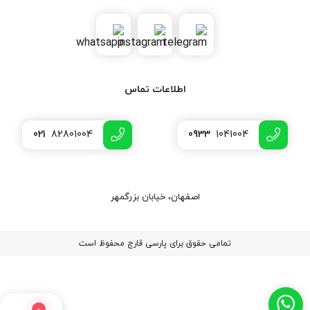
اطلاعات تماس
021
82801004
0933
1041004
اصفهان، خیابان بزرگمهر
تمامی حقوق برای پارسی قارچ محفوظ است