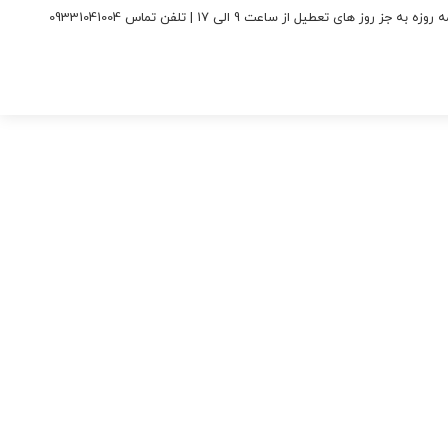
جز روز های تعطیل از ساعت 9 الی 17 | تلفن تماس 09331041004