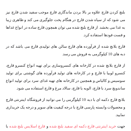
بلنچ کردن قارچ علاوه بر بالا بردن ماندگاری قارچ موجب سفید شدن قارچ نیز
می شود که از سیاه شدن قارچ در هنگام پخت جلوگیری می کند و ظاهری زیبا
به غذا می بخشد. از قارچ بلنچ شده می توان همچون قارچ ساده در انواع غذاها
و فست فودها استفاده کرد.
قارچ بلانچ شده از فرآورده های قارچ سالن های تولیدی قارچ می باشد که در
دبه های 10 کیلوگرمی به فروش می رسد.
از قارچ بلانچ شده در کارخانه های کنسروسازی برای تهیه انواع کنسرو قارچ،
کنسرو لوبیا با قارچ و در کارخانه های تولید فرآورده های گوشتی برای تولید
سوسیس و کالباس و همچنین در کارخانه های تهیه غذای سرد برای تولید انواع
ساندویچ سرد با قارچ، الویه با قارچ، سالاد مرغ و قارچ استفاده می شود.
بلانچ قارچ دکمه ای با دبه 10 کیلوگرمی را می توانید از فروشگاه اینترنتی قارچ
و محصولات وابسته پارسی قارچ با درجه کیفیت های سوپر و درجه یک خریداری
نمایید.
جهت
خرید اینترنتی قارچ دکمه ای سفید بلنچ شده
و
قارچ اسلایس بلنچ شده
با