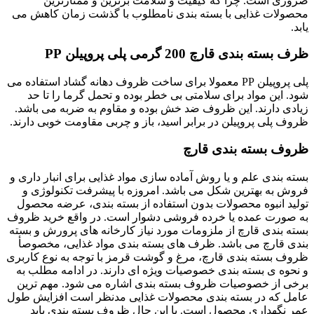
ضروری است. چرا که کیفیت و سلامت برترین و ممتازترین
محصولات غذایی با بسته بندی نامطلوب با گذشت زمان کاهش می
یابد.
ظرف بسته بندی قارچ 200 گرمی پلی پروپیلن PP
پلی پروپیلن PP معمولا برای ساخت ظروف دهانه گشاد استفاده می
شود. این مواد برای سلامتی بی خطر بوده و تحمل گرما را تا حد
زیادی دارند. این ظروف ضد خش بوده و مقاوم به ضربه می باشد.
ظروف پلی پروپیلن در برابر اسید، باز و چربی مقاومت خوبی دارند.
ظروف بسته بندی قارچ
بسته بندی علم و یا روش آماده سازی مواد غذایی برای انبار داری و
فروش به بهترین شکل می باشد. امروزه با پیشرفت تکنولوژی و
تولید انبوه محصولات بدون استفاده از بسته بندی، عرضه محصول
به صورت عمده یا خرده فروشی دشوار است. در واقع خرید ظروف
بسته بندی قارچ از ملزومات مورد نیاز کارخانه های پرورش و بسته
بندی قارچ می باشد. ظرف های بسته بندی مواد غذایی، مخصوصأ
ظروف بسته بندی قارچ، مرغ و گوشت قرمز با توجه به نوع کاربری
و نحوه ی بسته بندی خصوصیات ویژه ای دارند. در ادامه مطلب به
برخی از خصوصیات ظروف بسته بندی اشاره می شود. مهم ترین
عامل که در بسته بندی محصولات غذایی مدنظر است افزایش طول
عمر نگهداری محصول است. با این حال ظروف بسته بندی باید