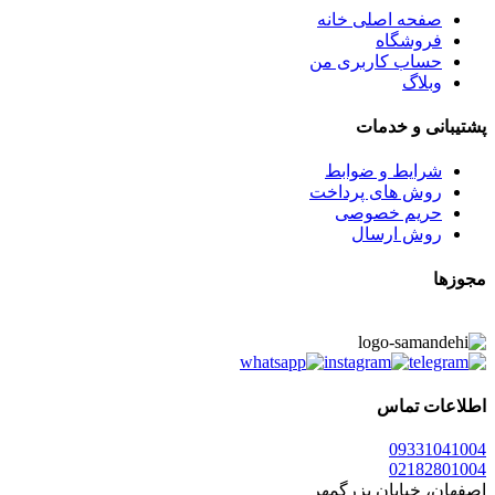
صفحه اصلی خانه
فروشگاه
حساب کاربری من
وبلاگ
پشتیبانی و خدمات
شرایط و ضوابط
روش های پرداخت
حریم خصوصی
روش ارسال
مجوزها
اطلاعات تماس
0933
1041004
021
82801004
اصفهان، خیابان بزرگمهر